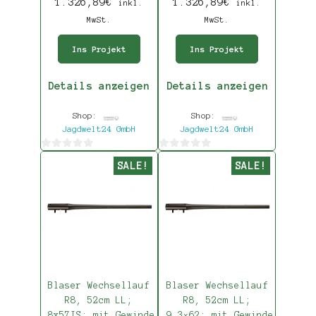
1.326,89
€
1.326,89
€
inkl.
inkl.
MwSt.
MwSt.
Ins Projekt
Ins Projekt
Details anzeigen
Details anzeigen
Shop:
Shop:
Jagdwelt24 GmbH
Jagdwelt24 GmbH
0
0
SALE!
SALE!
von
von
5
5
Blaser Wechsellauf
Blaser Wechsellauf
R8, 52cm LL;
R8, 52cm LL;
.8x57IS; mit Gewinde
.9,3×62; mit Gewinde