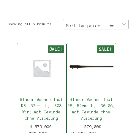
Showing all 5 results
Sort by price: low to high
SALE!
SALE!
Blaser Wechsellauf
Blaser Wechsellauf
R8, 52cm LL; .308
R8, 52cm LL; .30-06;
Win; mit Gewinde
mit Gewinde ohne
ohne Visierung
Visierung
1.579,00
€
1.579,00
€