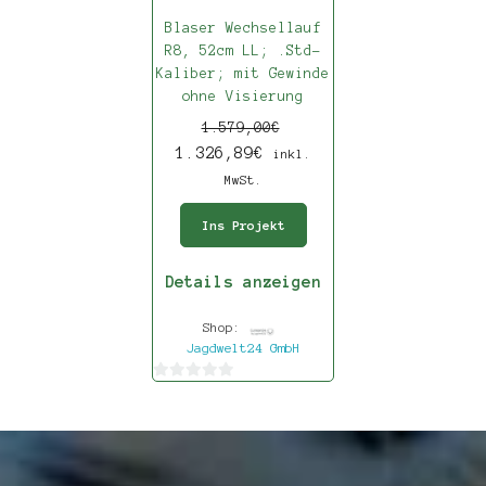
Blaser Wechsellauf
R8, 52cm LL; .Std-
Kaliber; mit Gewinde
ohne Visierung
1.579,00
€
1.326,89
€
inkl.
MwSt.
Ins Projekt
Details anzeigen
Shop:
Jagdwelt24 GmbH
0
von
5